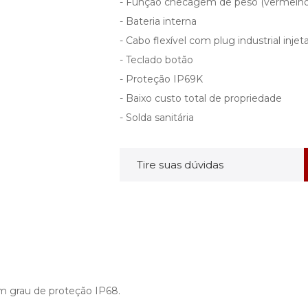
- Função checagem de peso (vermelho,
- Bateria interna
- Cabo flexível com plug industrial injet
- Teclado botão
- Proteção IP69K
- Baixo custo total de propriedade
- Solda sanitária
Tire suas dúvidas
com grau de proteção IP68.