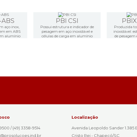
-ABS
PBI CSI
PBIX
m aço inox,
Possui estrutura e indicador de
Produzida t
agem em ABS
pesagem em aço inoxidável e
inoxidável: es
 em alumínio
células de carga em alumínio
de pesagem e
osco
Localização
9500 / (49) 3358-9514
Avenida Leopoldo Sander 1.385 
@prosolucoes.ind.br
Cristo Rei - Chapecó/SC