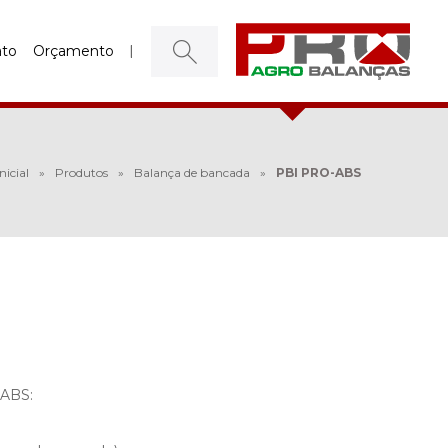
ato
Orçamento
Inicial
»
Produtos
»
Balança de bancada
»
PBI PRO-ABS
-ABS: