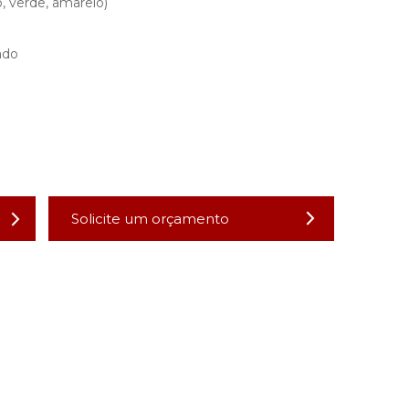
 verde, amarelo)
ado
Solicite um orçamento