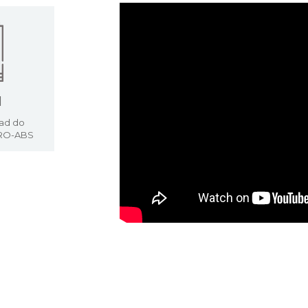
l
ad do
PRO-ABS