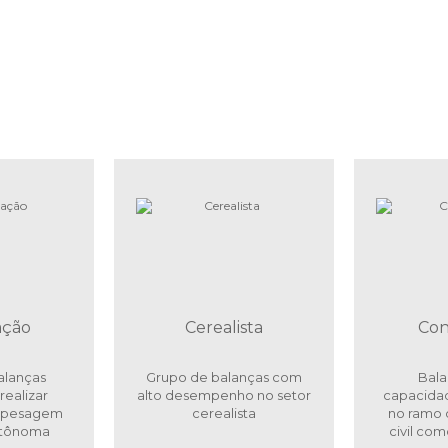
ção
Cerealista
Con
alanças
Grupo de balanças com
Bal
realizar
alto desempenho no setor
capacida
 pesagem
cerealista
no ramo 
utônoma
civil com