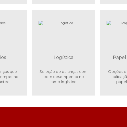
ios
Logística
Papel 
anças que
Seleção de balanças com
Opções de
esempenho
bom desempenho no
aplicaçã
lácteo
ramo logístico
papel