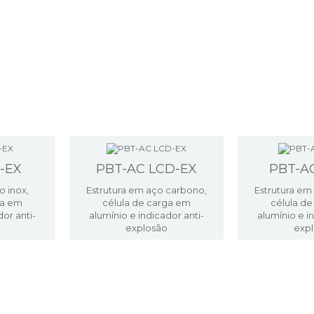
-EX
PBT-AC LCD-EX
PBT-A
o inox,
Estrutura em aço carbono,
Estrutura em
ga em
célula de carga em
célula d
dor anti-
alumínio e indicador anti-
alumínio e i
explosão
exp