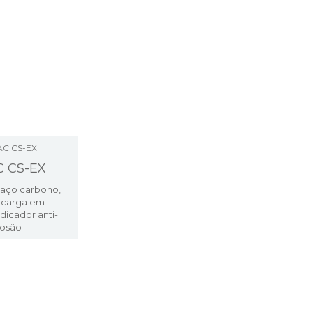
C CS-EX
 aço carbono,
e carga em
ndicador anti-
losão