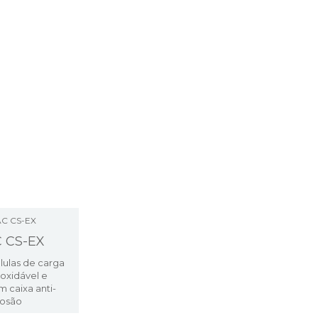
C CS-EX
élulas de carga
oxidável e
m caixa anti-
losão