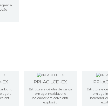
sagem à
losão
D-EX
PPI-AC LCD-EX
PPI-A
carbono,
Estrutura e células de carga
Estrutura e c
de aço e
em aço inoxidável e
em aço in
xa anti-
indicador em caixa anti-
indicador e
explosão
exp